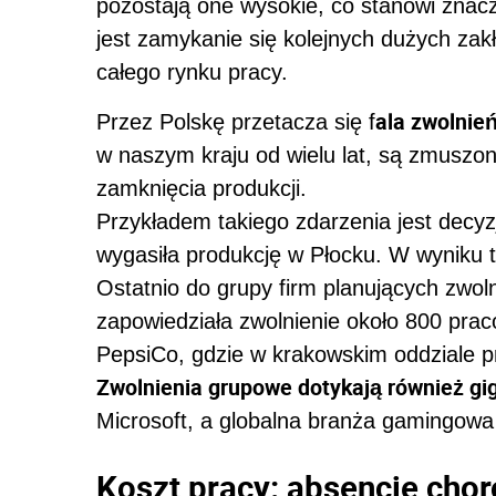
pozostają one wysokie, co stanowi znaczą
jest zamykanie się kolejnych dużych za
całego rynku pracy.
ala zwolnie
Przez Polskę przetacza się f
w naszym kraju od wielu lat, są zmuszon
zamknięcia produkcji.
Przykładem takiego zdarzenia jest decyzj
wygasiła produkcję w Płocku. W wyniku t
Ostatnio do grupy firm planujących zwoln
zapowiedziała zwolnienie około 800 pr
PepsiCo, gdzie w krakowskim oddziale p
Zwolnienia grupowe dotykają również gi
Microsoft, a globalna branża gamingowa j
Koszt pracy: absencje cho