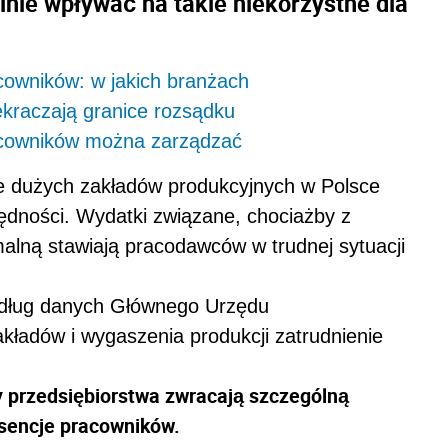
lnie wpływać na takie niekorzystne dla
cowników: w jakich branżach
kraczają granice rozsądku
acowników można zarządzać
e dużych zakładów produkcyjnych w Polsce
dności. Wydatki związane, chociażby z
malną stawiają pracodawców w trudnej sytuacji
według danych Głównego Urzędu
kładów i wygaszenia produkcji zatrudnienie
 przedsiębiorstwa zwracają szczególną
sencje pracowników.