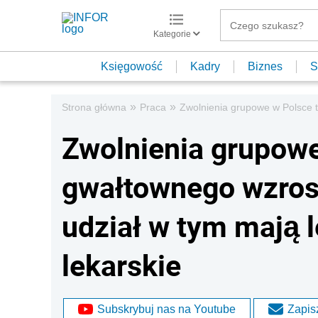
Kategorie
Księgowość
Kadry
Biznes
S
»
»
Strona główna
Praca
Zwolnienia grupowe w Polsce t
Zwolnienia grupowe
gwałtownego wzrost
udział w tym mają 
lekarskie
Subskrybuj nas na Youtube
Zapisz