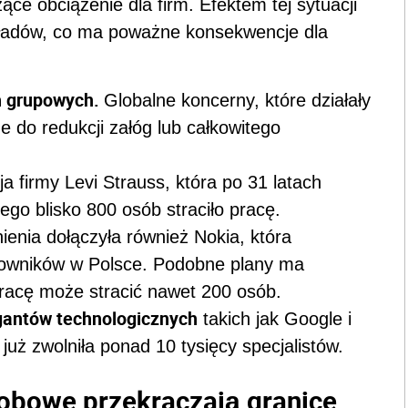
ce obciążenie dla firm. Efektem tej sytuacji
kładów, co ma poważne konsekwencje dla
ń grupowych.
Globalne koncerny, które działały
e do redukcji załóg lub całkowitego
a firmy Levi Strauss, która po 31 latach
ego blisko 800 osób straciło pracę.
ienia dołączyła również Nokia, która
acowników w Polsce. Podobne plany ma
racę może stracić nawet 200 osób.
gantów technologicznych
takich jak Google i
uż zwolniła ponad 10 tysięcy specjalistów.
robowe przekraczają granice