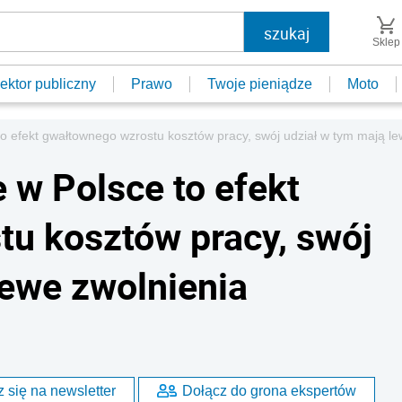
Sklep
ektor publiczny
Prawo
Twoje pieniądze
Moto
o efekt gwałtownego wzrostu kosztów pracy, swój udział w tym mają lew
 w Polsce to efekt
u kosztów pracy, swój
lewe zwolnienia
 się na newsletter
Dołącz do grona ekspertów