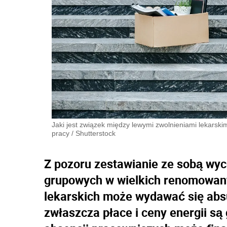
Jaki jest związek między lewymi zwolnieniami lekarski
pracy
/
Shutterstock
Z pozoru zestawianie ze sobą wyco
grupowych w wielkich renomowany
lekarskich może wydawać się absu
zwłaszcza płace i ceny energii są