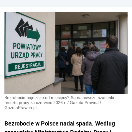
Bezrobocie najniższe od miesięcy? Są najnowsze szacunki
resortu pracy za czerwiec 2026 r.
/
Gazeta Prawna
/
GazetaPrawna.pl
Bezrobocie w Polsce nadal spada. Według